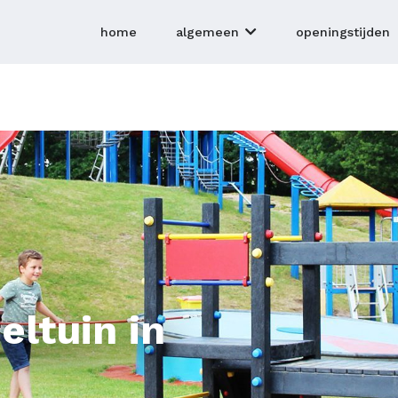
home
openingstijden
algemeen
eltuin in